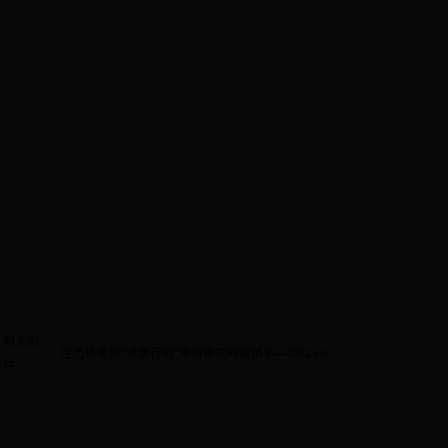
相关附
生态环境部“清废行动”专项督查问题清单—0512.xls
件：