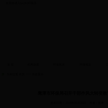
欢迎你进入bet36365娱乐
首 页
机构设置
环境状况
环保规划
当前位置:
首页
>>> 信息显示
鹰潭市环保局召开干部作风大转变教
发布日期：
2018年06月26日
作者：熊希
来