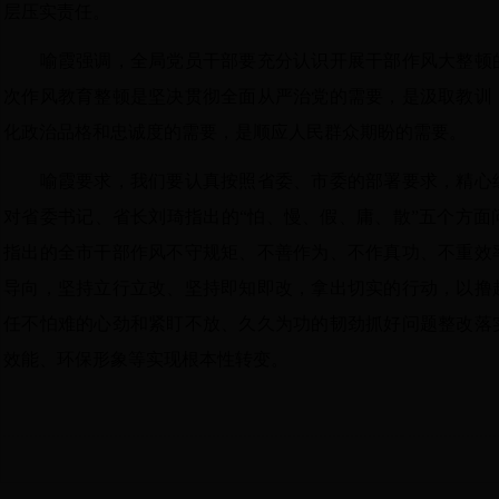
层压实责任。
喻霞强调，全局党员干部要充分认识开展干部作风大整顿
次作风教育整顿是坚决贯彻全面从严治党的需要，是汲取教训
化政治品格和忠诚度的需要，是顺应人民群众期盼的需要。
喻霞要求，我们要认真按照省委、市委的部署要求，精心
对省委书记、省长刘琦指出的“怕、慢、假、庸、散”五个方面
指出的全市干部作风不守规矩、不善作为、不作真功、不重效
导向，坚持立行立改、坚持即知即改，拿出切实的行动，以撸
任不怕难的心劲和紧盯不放、久久为功的韧劲抓好问题整改落
效能、环保形象等实现根本性转变。