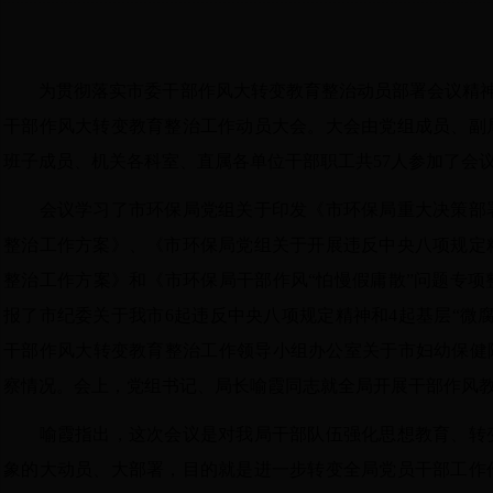
为贯彻落实市委干部作风大转变教育整治动员部署会议精
干部作风大转变教育整治工作动员大会。大会由党组成员、副
班子成员、机关各科室、直属各单位干部职工共
57
人参加了会
会议学习了市环保局党组关于印发《市环保局重大决策部
整治工作方案》、《市环保局党组关于开展违反中央八项规定
整治工作方案》和《市环保局干部作风“怕慢假庸散”问题专项
报了市纪委关于我市
6
起违反中央八项规定精神和
4
起基层“微
干部作风大转变教育整治工作领导小组办公室关于市妇幼保健院
察情况。会上，党组书记、局长喻霞同志就全局开展干部作风
喻霞指出，这次会议是对我局干部队伍强化思想教育、转
象的大动员、大部署，目的就是进一步转变全局党员干部工作