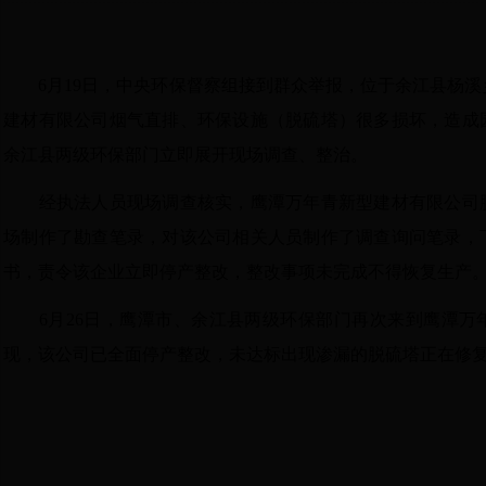
6
月
19
日，中央环保督察组接到群众举报，位于余江县杨溪
建材有限公司烟气直排、环保设施（脱硫塔）很多损坏，造成
余江县两级环保部门立即展开现场调查、整治。
经执法人员现场调查核实，鹰潭万年青新型建材有限公司
场制作了勘查笔录，对该公司相关人员制作了调查询问笔录，
书，责令该企业立即停产整改，整改事项未完成不得恢复生产
6
月
26
日，鹰潭市、余江县两级环保部门再次来到鹰潭万
现，该公司已全面停产整改，未达标出现渗漏的脱硫塔正在修