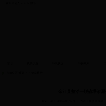
欢迎你进入bet36365娱乐
首 页
机构设置
环境状况
环保规划
当前位置:
首页
>>> 信息显示
余江县整治一脱硫塔渗漏
发布日期：
2018年06月27日
作者：娄彦萍 李蓉