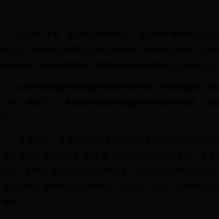
5
月
30
日下午，贵溪经开区管委会、贵溪市环保局联合召开
推进会，经开区
29
家重点监管企业高管，经开区环保办、贵溪
参加会议，经开区管委会、贵溪市环保局主要负责人出席会议
会议主要议题是贯彻落实全国生态环境工作会议精神，布置
工作，通报“
5.27
”央视曝光的我省四县市环境违法问题，传
示。
推进会上，贵溪市环保局黄贵凤局长重点阐明了当前经开
并就做好环境保护督察“回头看”迎检工作提出具体要求：实施
问题，不断改善经开区环境空气质量；加快污水管网建设进度
面落实危险废物规范化管理制度；加大处罚力度，保障环保设施
排放。