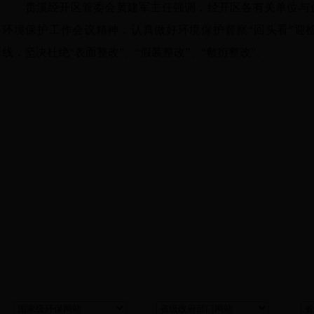
贵溪经开区管委会黄建军主任强调，经开区各有关单位与
环境保护工作会议精神，认真做好环境保护督察“回头看”迎
线，坚决杜绝“表面整改”、“假装整改”、“敷衍整改”。